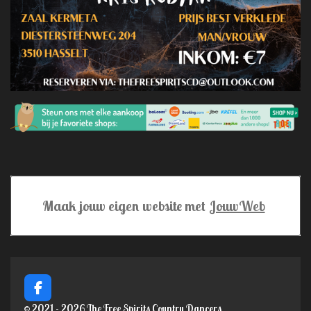
Maak jouw eigen website met
JouwWeb
F
a
© 2021 - 2026 The Free Spirits Country Dancers