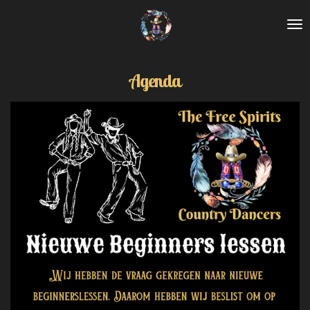
Ga
direct
naar
de
hoofdinhoud
Agenda