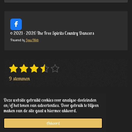
F
a
© 2021 - 2026 The Free Spirits Country Dancers
c
Powered by
JouwWeb
e
b
o
o
k
1
2
3
4
5
S
R
t
a
s
s
s
s
s
9 stemmen
e
t
t
t
t
t
t
m
i
m
e
e
e
e
e
n
e
Deze website gebruikt cookies voor analyse-doeleinden
r
r
r
r
r
n
g
en/of het tonen van advertenties. Door gebruik te blijven
maken van de site gaat u hiermee akkoord.
:
r
r
r
r
3
e
e
e
e
Akkoord
.