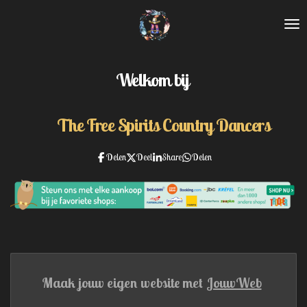
Ga
direct
naar
de
hoofdinhoud
Welkom bij
The Free Spirits Country Dancers
Delen
Deel
Share
Delen
Maak jouw eigen website met
JouwWeb